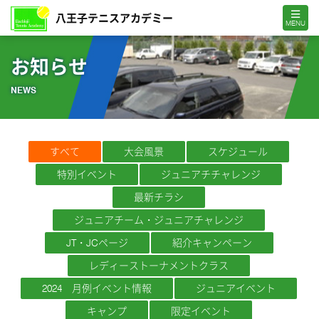
MENU
お知らせ
NEWS
すべて
大会風景
スケジュール
特別イベント
ジュニアチチャレンジ
最新チラシ
ジュニアチーム・ジュニアチャレンジ
JT・JCページ
紹介キャンペーン
レディーストーナメントクラス
2024 月例イベント情報
ジュニアイベント
キャンプ
限定イベント