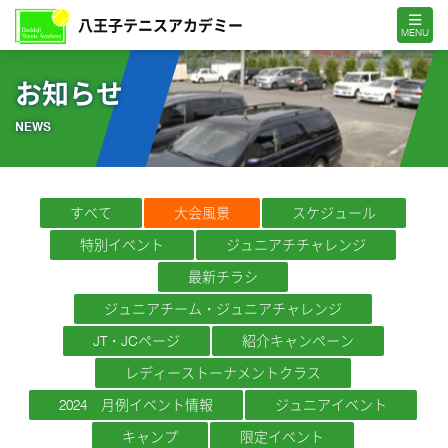
MENU
お知らせ
NEWS
すべて
大会風景
スケジュール
特別イベント
ジュニアチチャレンジ
最新チラシ
ジュニアチーム・ジュニアチャレンジ
JT・JCページ
紹介キャンペーン
レディーストーナメントクラス
2024 月例イベント情報
ジュニアイベント
キャンプ
限定イベント