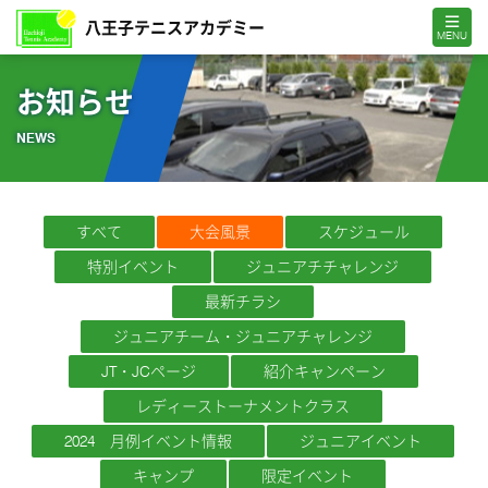
MENU
お知らせ
NEWS
すべて
大会風景
スケジュール
特別イベント
ジュニアチチャレンジ
最新チラシ
ジュニアチーム・ジュニアチャレンジ
JT・JCページ
紹介キャンペーン
レディーストーナメントクラス
2024 月例イベント情報
ジュニアイベント
キャンプ
限定イベント