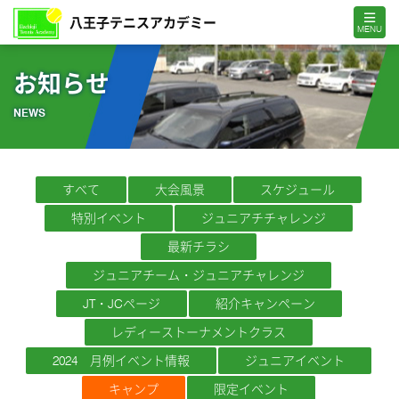
MENU
お知らせ
NEWS
すべて
大会風景
スケジュール
特別イベント
ジュニアチチャレンジ
最新チラシ
ジュニアチーム・ジュニアチャレンジ
JT・JCページ
紹介キャンペーン
レディーストーナメントクラス
2024 月例イベント情報
ジュニアイベント
キャンプ
限定イベント